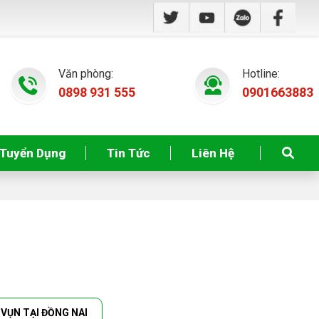
Văn phòng:
Hotline:
0898 931 555
0901663883
Tuyển Dụng
Tin Tức
Liên Hệ
VỤN TẠI ĐỒNG NAI