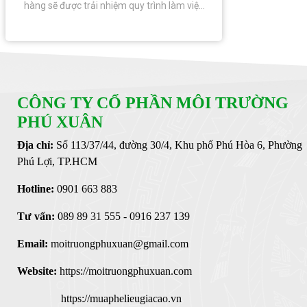
hàng sẽ được trải nhiệm quy trình làm việc
chuyên nghiệp, đội ngũ nhân viên dày dặn
kinh nghiệm - tận tâm – hết mình, cùng với
mức giá thu mua cao nhất đảm bảo quyền
lợi của Khách hàng được đặt lên hàng đầu.
CÔNG TY CỔ PHẦN MÔI TRƯỜNG
PHÚ XUÂN
Địa chỉ:
Số 113/37/44, đường 30/4, Khu phố Phú Hòa 6, Phường
Phú Lợi, TP.HCM
Hotline:
0901 663 883
Tư vấn:
089 89 31 555 - 0916 237 139
Email:
moitruongphuxuan@gmail.com
Website:
https://moitruongphuxuan.com
https://muaphelieugiacao.vn