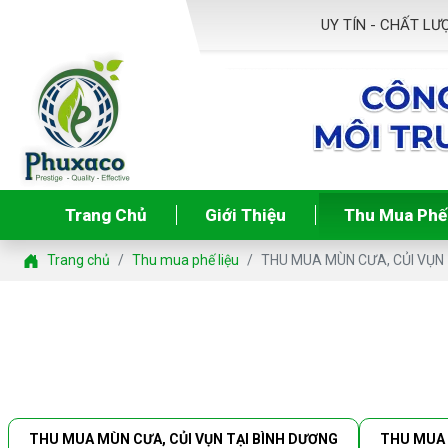
UY TÍN - CHẤT LƯỢNG 
Trang Chủ
Giới Thiệu
Thu Mua Phế
Trang chủ
Thu mua phế liệu
THU MUA MÙN CƯA, CỦI VỤN
THU MUA MÙN CƯA, CỦI VỤN TẠI BÌNH DƯƠNG
THU MUA 