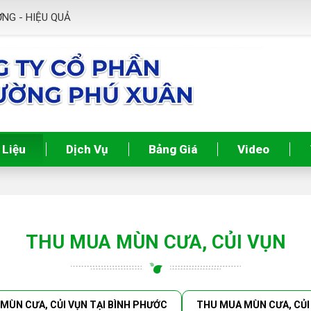
- HIỆU QUẢ
 Liệu
Dịch Vụ
Bảng Giá
Video
THU MUA MÙN CƯA, CỦI VỤN
MÙN CƯA, CỦI VỤN TẠI BÌNH PHƯỚC
THU MUA MÙN CƯA, CỦI 